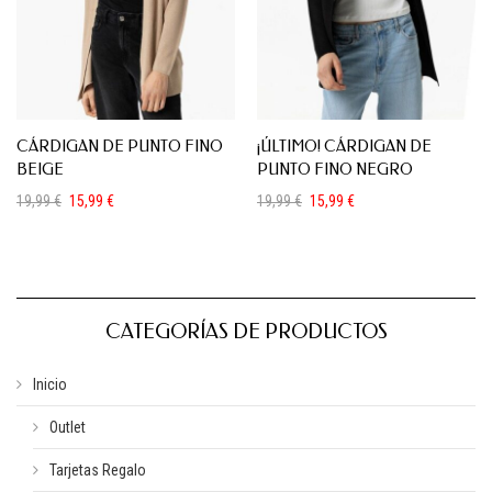
CÁRDIGAN DE PUNTO FINO
¡ÚLTIMO! CÁRDIGAN DE
BEIGE
PUNTO FINO NEGRO
19,99
€
15,99
€
19,99
€
15,99
€
El
El
El
El
precio
precio
precio
precio
original
actual
original
actual
era:
es:
era:
es:
19,99 €.
15,99 €.
19,99 €.
15,99 €.
CATEGORÍAS DE PRODUCTOS
Inicio
Outlet
Tarjetas Regalo