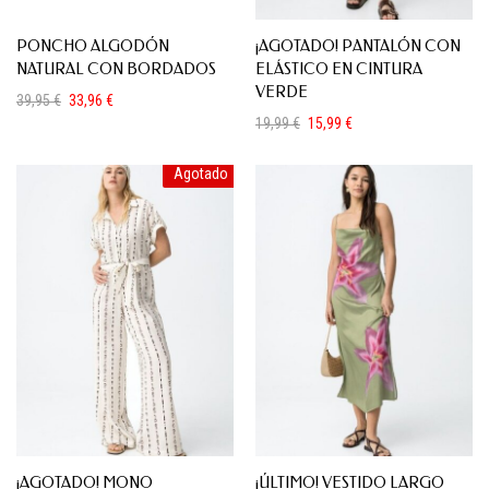
PONCHO ALGODÓN
¡AGOTADO! PANTALÓN CON
NATURAL CON BORDADOS
ELÁSTICO EN CINTURA
VERDE
39,95
€
33,96
€
El
El
19,99
€
15,99
€
precio
precio
El
El
original
actual
precio
precio
era:
es:
Agotado
original
actual
39,95 €.
33,96 €.
era:
es:
19,99 €.
15,99 €.
¡AGOTADO! MONO
¡ÚLTIMO! VESTIDO LARGO