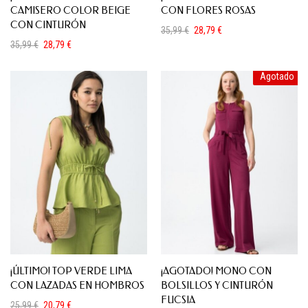
CAMISERO COLOR BEIGE
CON FLORES ROSAS
CON CINTURÓN
35,99
€
28,79
€
El
El
35,99
€
28,79
€
precio
precio
El
El
original
actual
precio
precio
era:
es:
Agotado
original
actual
35,99 €.
28,79 €.
era:
es:
35,99 €.
28,79 €.
¡ÚLTIMO! TOP VERDE LIMA
¡AGOTADO! MONO CON
CON LAZADAS EN HOMBROS
BOLSILLOS Y CINTURÓN
FUCSIA
25,99
€
20,79
€