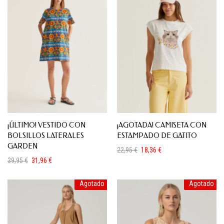
¡ÚLTIMO! VESTIDO CON
¡AGOTADA! CAMISETA CON
BOLSILLOS LATERALES
ESTAMPADO DE GATITO
GARDEN
22,95
€
18,36
€
El
El
39,95
€
31,96
€
precio
precio
El
El
original
actual
precio
precio
era:
es:
Agotado
Agotado
original
actual
22,95 €.
18,36 €.
era:
es:
39,95 €.
31,96 €.