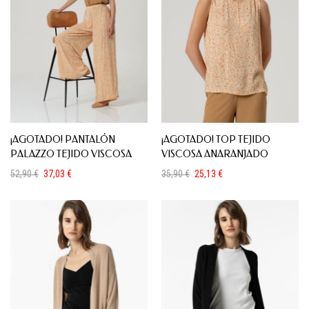
¡AGOTADO! PANTALÓN
¡AGOTADO! TOP TEJIDO
PALAZZO TEJIDO VISCOSA
VISCOSA ANARANJADO
52,90
€
37,03
€
35,90
€
25,13
€
El
El
El
El
precio
precio
precio
precio
original
actual
original
actual
era:
es:
era:
es:
52,90 €.
37,03 €.
35,90 €.
25,13 €.