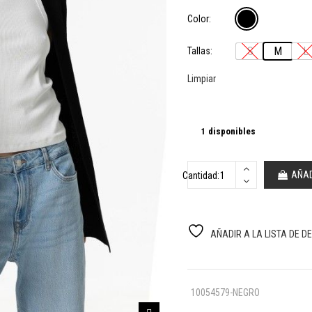
19,99 €.
15,99 €.
Color:
S
M
L
Tallas:
Limpiar
1 disponibles
AÑAD
Cantidad:
AÑADIR A LA LISTA DE D
10054579-NEGRO