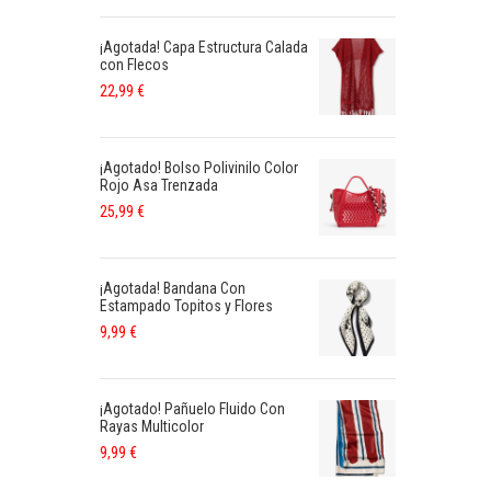
¡Agotada! Capa Estructura Calada
con Flecos
22,99
€
¡Agotado! Bolso Polivinilo Color
Rojo Asa Trenzada
25,99
€
¡Agotada! Bandana Con
Estampado Topitos y Flores
9,99
€
¡Agotado! Pañuelo Fluido Con
Rayas Multicolor
9,99
€