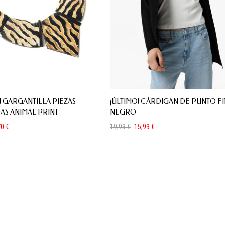
! GARGANTILLA PIEZAS
¡ÚLTIMO! CÁRDIGAN DE PUNTO F
AS ANIMAL PRINT
NEGRO
70
€
19,99
€
15,99
€
El
El
precio
precio
original
actual
era:
es:
19,99 €.
15,99 €.