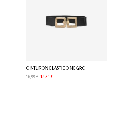
CINTURÓN ELÁSTICO NEGRO
15,99
€
13,59
€
El
El
precio
precio
original
actual
era:
es:
15,99 €.
13,59 €.