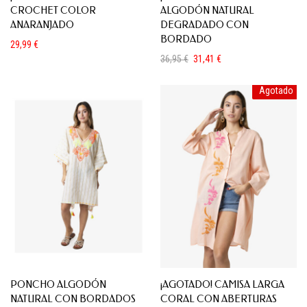
CROCHET COLOR
ALGODÓN NATURAL
ANARANJADO
DEGRADADO CON
BORDADO
29,99
€
36,95
€
31,41
€
El
El
precio
precio
Agotado
original
actual
era:
es:
36,95 €.
31,41 €.
PONCHO ALGODÓN
¡AGOTADO! CAMISA LARGA
NATURAL CON BORDADOS
CORAL CON ABERTURAS