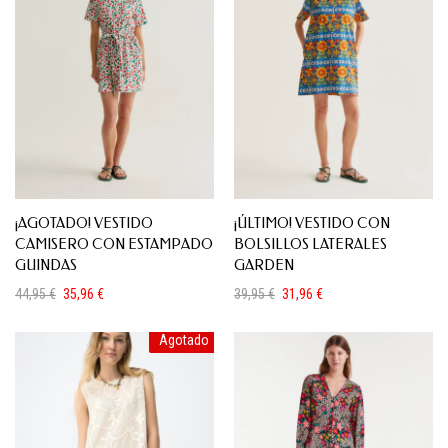
¡AGOTADO! VESTIDO
¡ÚLTIMO! VESTIDO CON
CAMISERO CON ESTAMPADO
BOLSILLOS LATERALES
GUINDAS
GARDEN
44,95
€
35,96
€
39,95
€
31,96
€
El
El
El
El
precio
precio
precio
precio
Agotado
original
actual
original
actual
era:
es:
era:
es:
44,95 €.
35,96 €.
39,95 €.
31,96 €.