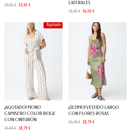
LATERALES
39,95
€
33,96
€
El
El
45,00
€
36,00
€
precio
precio
El
El
original
actual
precio
precio
era:
es:
Agotado
original
actual
39,95 €.
33,96 €.
era:
es:
45,00 €.
36,00 €.
¡AGOTADO! MONO
¡ÚLTIMO! VESTIDO LARGO
CAMISERO COLOR BEIGE
CON FLORES ROSAS
CON CINTURÓN
35,99
€
28,79
€
El
El
35,99
€
28,79
€
precio
precio