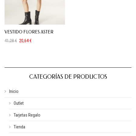
VESTIDO FLORES ASTER
41,28
€
20,64
€
El
El
precio
precio
original
actual
era:
es:
41,28 €.
20,64 €.
CATEGORÍAS DE PRODUCTOS
Inicio
Outlet
Tarjetas Regalo
Tienda