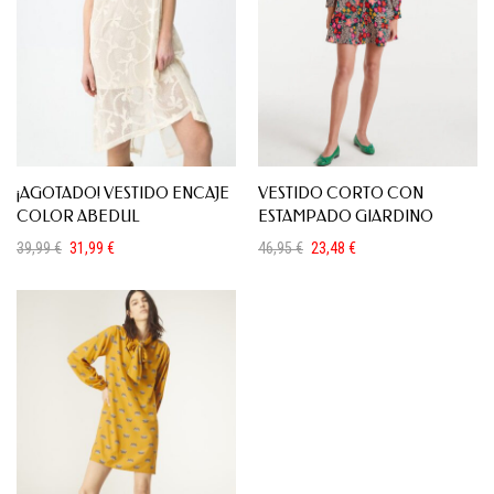
¡AGOTADO! VESTIDO ENCAJE
VESTIDO CORTO CON
COLOR ABEDUL
ESTAMPADO GIARDINO
39,99
€
31,99
€
46,95
€
23,48
€
El
El
El
El
precio
precio
precio
precio
original
actual
original
actual
era:
es:
era:
es:
39,99 €.
31,99 €.
46,95 €.
23,48 €.