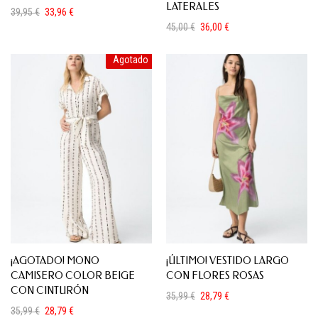
LATERALES
39,95
€
33,96
€
El
El
45,00
€
36,00
€
precio
precio
El
El
original
actual
precio
precio
era:
es:
Agotado
original
actual
39,95 €.
33,96 €.
era:
es:
45,00 €.
36,00 €.
¡AGOTADO! MONO
¡ÚLTIMO! VESTIDO LARGO
CAMISERO COLOR BEIGE
CON FLORES ROSAS
CON CINTURÓN
35,99
€
28,79
€
El
El
35,99
€
28,79
€
precio
precio