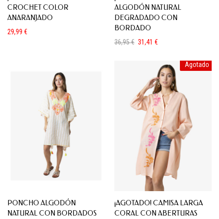
CROCHET COLOR
ALGODÓN NATURAL
ANARANJADO
DEGRADADO CON
BORDADO
29,99
€
36,95
€
31,41
€
El
El
precio
precio
Agotado
original
actual
era:
es:
36,95 €.
31,41 €.
PONCHO ALGODÓN
¡AGOTADO! CAMISA LARGA
NATURAL CON BORDADOS
CORAL CON ABERTURAS