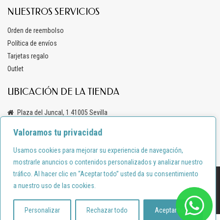
NUESTROS SERVICIOS
Orden de reembolso
Política de envíos
Tarjetas regalo
Outlet
UBICACIÓN DE LA TIENDA
Plaza del Juncal, 1 41005 Sevilla
+34 619 69 47 03
Valoramos tu privacidad
info@anacondemoda.es
Usamos cookies para mejorar su experiencia de navegación,
mostrarle anuncios o contenidos personalizados y analizar nuestro
tráfico. Al hacer clic en “Aceptar todo” usted da su consentimiento
Diseño por:
shortcode.es
a nuestro uso de las cookies.
Política de privacidad
Política de cookies
© anacondemoda.es 2024
Personalizar
Rechazar todo
Aceptar todo