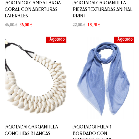
¡AGOTADO! CAMISA LARGA
¡AGOTADA! GARGANTILLA
CORAL CON ABERTURAS
PIEZAS TEXTURADAS ANIMAL
LATERALES
PRINT
45,00
€
36,00
€
22,00
€
18,70
€
El
El
El
El
precio
precio
precio
precio
Agotado
Agotado
original
actual
original
actual
era:
es:
era:
es:
45,00 €.
36,00 €.
22,00 €.
18,70 €.
¡AGOTADA! GARGANTILLA
¡AGOTADO! FULAR
CONCHITAS BLANCAS
BORDADO CON