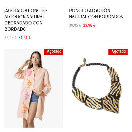
¡AGOTADO! PONCHO
PONCHO ALGODÓN
ALGODÓN NATURAL
NATURAL CON BORDADOS
DEGRADADO CON
39,95
€
33,96
€
BORDADO
El
El
precio
precio
36,95
€
31,41
€
original
actual
El
El
era:
es:
precio
precio
39,95 €.
33,96 €.
Agotado
Agotado
original
actual
era:
es:
36,95 €.
31,41 €.