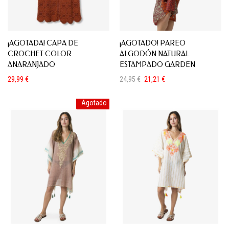
¡AGOTADA! CAPA DE
¡AGOTADO! PAREO
CROCHET COLOR
ALGODÓN NATURAL
ANARANJADO
ESTAMPADO GARDEN
29,99
€
24,95
€
21,21
€
El
El
precio
precio
Agotado
original
actual
era:
es:
24,95 €.
21,21 €.