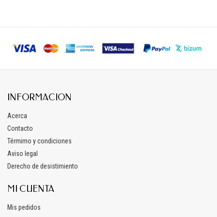
precio
precio
original
actual
era:
es:
39,99 €.
31,99 €.
INFORMACION
Acerca
Contacto
Térmimo y condiciones
Aviso legal
Derecho de desistimiento
MI CUENTA
Mis pedidos