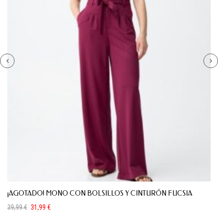
¡AGOTADO! MONO CON BOLSILLOS Y CINTURÓN FUCSIA
39,99
€
31,99
€
El
El