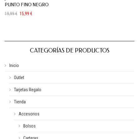
PUNTO FINO NEGRO
19,99
€
15,99
€
El
El
precio
precio
original
actual
era:
es:
19,99 €.
15,99 €.
CATEGORÍAS DE PRODUCTOS
Inicio
Outlet
Tarjetas Regalo
Tienda
Accesorios
Bolsos
Carteras