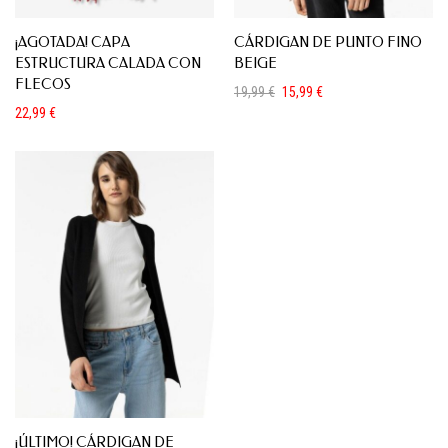
¡AGOTADA! CAPA
CÁRDIGAN DE PUNTO FINO
ESTRUCTURA CALADA CON
BEIGE
FLECOS
19,99
€
15,99
€
El
El
22,99
€
precio
precio
original
actual
era:
es:
19,99 €.
15,99 €.
¡ÚLTIMO! CÁRDIGAN DE