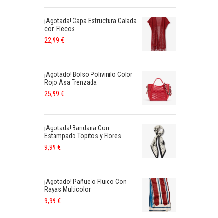
¡Agotada! Capa Estructura Calada
con Flecos
22,99
€
¡Agotado! Bolso Polivinilo Color
Rojo Asa Trenzada
25,99
€
¡Agotada! Bandana Con
Estampado Topitos y Flores
9,99
€
¡Agotado! Pañuelo Fluido Con
Rayas Multicolor
9,99
€