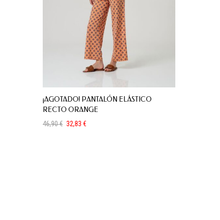
¡AGOTADO! PANTALÓN ELÁSTICO
RECTO ORANGE
46,90
€
32,83
€
El
El
precio
precio
original
actual
era:
es:
46,90 €.
32,83 €.