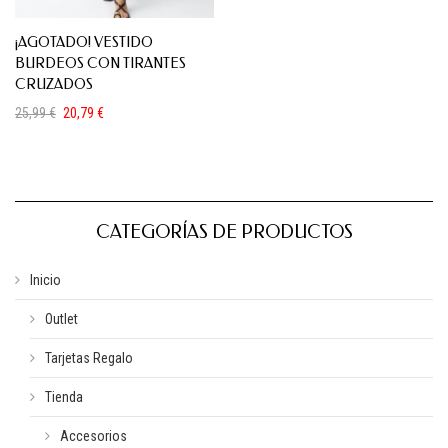
¡AGOTADO! VESTIDO
BURDEOS CON TIRANTES
CRUZADOS
25,99
€
20,79
€
El
El
precio
precio
original
actual
era:
es:
25,99 €.
20,79 €.
CATEGORÍAS DE PRODUCTOS
Inicio
Outlet
Tarjetas Regalo
Tienda
Accesorios