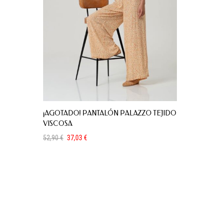
¡AGOTADO! PANTALÓN PALAZZO TEJIDO
VISCOSA
52,90
€
37,03
€
El
El
precio
precio
original
actual
era:
es:
52,90 €.
37,03 €.