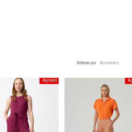
Ordenar por:
Novedades:
Agotado
A