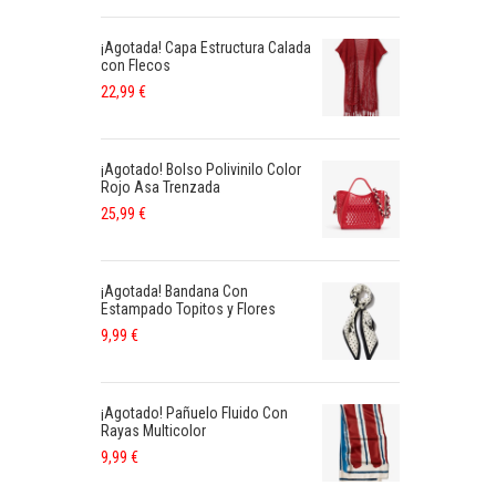
¡Agotada! Capa Estructura Calada
con Flecos
22,99
€
¡Agotado! Bolso Polivinilo Color
Rojo Asa Trenzada
25,99
€
¡Agotada! Bandana Con
Estampado Topitos y Flores
9,99
€
¡Agotado! Pañuelo Fluido Con
Rayas Multicolor
9,99
€