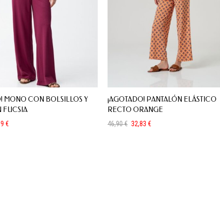
! MONO CON BOLSILLOS Y
¡AGOTADO! PANTALÓN ELÁSTICO
 FUCSIA
RECTO ORANGE
99
€
46,90
€
32,83
€
El
El
precio
precio
original
actual
era:
es:
46,90 €.
32,83 €.