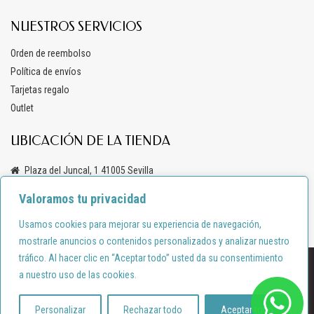
NUESTROS SERVICIOS
Orden de reembolso
Política de envíos
Tarjetas regalo
Outlet
UBICACIÓN DE LA TIENDA
Plaza del Juncal, 1 41005 Sevilla
+34 619 69 47 03
Valoramos tu privacidad
info@anacondemoda.es
Usamos cookies para mejorar su experiencia de navegación,
mostrarle anuncios o contenidos personalizados y analizar nuestro
tráfico. Al hacer clic en “Aceptar todo” usted da su consentimiento
Diseño por:
shortcode.es
a nuestro uso de las cookies.
Política de privacidad
Política de cookies
© anacondemoda.es 2024
Personalizar
Rechazar todo
Aceptar todo