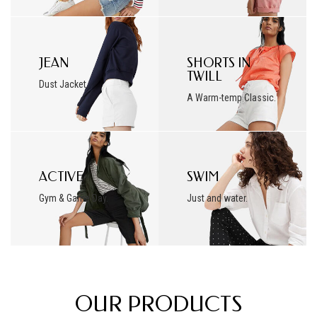
JEAN
SHORTS IN
TWILL
Dust Jacket.
A Warm-temp Classic.
ACTIVE
SWIM
Gym & Game Day.
Just and water.
OUR PRODUCTS