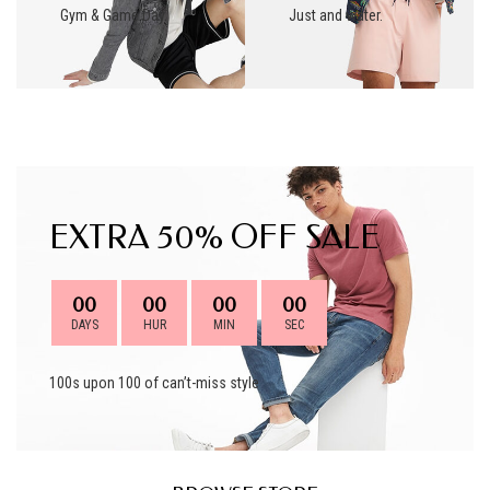
Gym & Game Day.
Just and water.
EXTRA 50% OFF SALE
00
00
00
00
DAYS
HUR
MIN
SEC
100s upon 100 of can’t-miss style