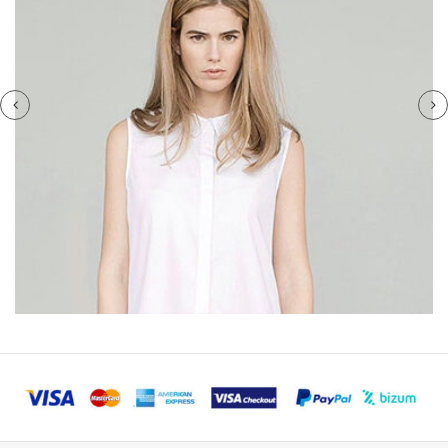
3770
54892