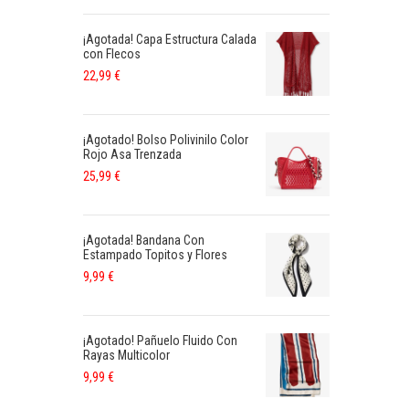
¡Agotada! Capa Estructura Calada
con Flecos
22,99
€
¡Agotado! Bolso Polivinilo Color
Rojo Asa Trenzada
25,99
€
¡Agotada! Bandana Con
Estampado Topitos y Flores
9,99
€
¡Agotado! Pañuelo Fluido Con
Rayas Multicolor
9,99
€