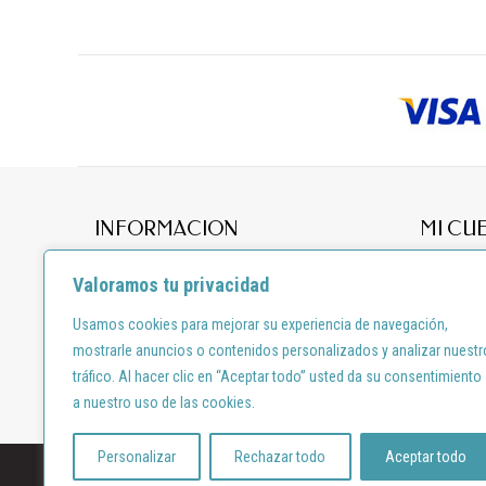
INFORMACION
MI CU
Acerca
Mis pedid
Valoramos tu privacidad
Contacto
Mi direcci
Usamos cookies para mejorar su experiencia de navegación,
Térmimo y condiciones
Mis datos
mostrarle anuncios o contenidos personalizados y analizar nuestr
Aviso legal
tráfico. Al hacer clic en “Aceptar todo” usted da su consentimiento
Derecho de desistimiento
a nuestro uso de las cookies.
Personalizar
Rechazar todo
Aceptar todo
Diseño por:
shortcode.es