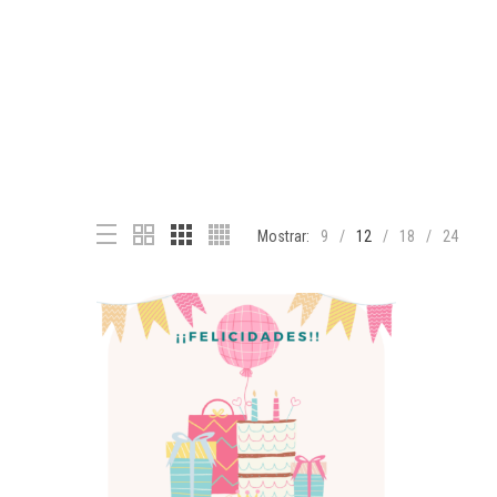
Mostrar:
9
12
18
24