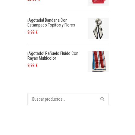
¡Agotada! Bandana Con
Estampado Topitos y Flores
9,99
€
¡Agotado! Pañuelo Fluido Con
Rayas Multicolor
9,99
€