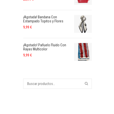
¡Agotada! Bandana Con
Estampado Topitos y Flores
9,99
€
¡Agotado! Pañuelo Fluido Con
Rayas Multicolor
9,99
€