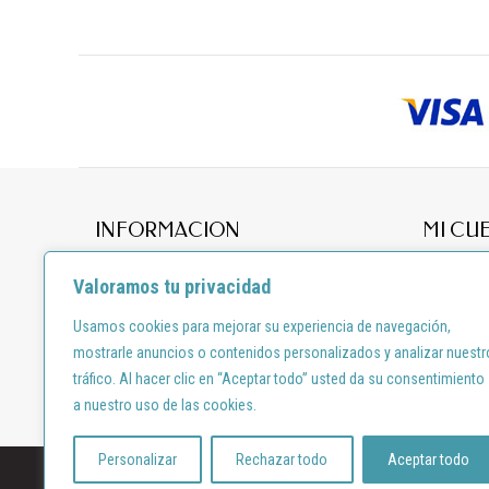
INFORMACION
MI CU
Acerca
Mis pedid
Valoramos tu privacidad
Contacto
Mi direcci
Usamos cookies para mejorar su experiencia de navegación,
Térmimo y condiciones
Mis datos
mostrarle anuncios o contenidos personalizados y analizar nuestr
Aviso legal
tráfico. Al hacer clic en “Aceptar todo” usted da su consentimiento
Derecho de desistimiento
a nuestro uso de las cookies.
Personalizar
Rechazar todo
Aceptar todo
Diseño por:
shortcode.es