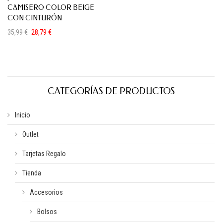
CAMISERO COLOR BEIGE
CON CINTURÓN
35,99
€
28,79
€
El
El
precio
precio
original
actual
era:
es:
35,99 €.
28,79 €.
CATEGORÍAS DE PRODUCTOS
Inicio
Outlet
Tarjetas Regalo
Tienda
Accesorios
Bolsos