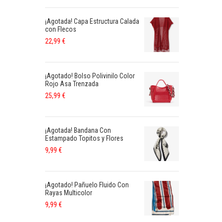
¡Agotada! Capa Estructura Calada
con Flecos
22,99
€
¡Agotado! Bolso Polivinilo Color
Rojo Asa Trenzada
25,99
€
¡Agotada! Bandana Con
Estampado Topitos y Flores
9,99
€
¡Agotado! Pañuelo Fluido Con
Rayas Multicolor
9,99
€