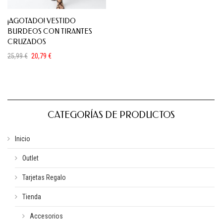
¡AGOTADO! VESTIDO
BURDEOS CON TIRANTES
CRUZADOS
25,99
€
20,79
€
El
El
precio
precio
original
actual
era:
es:
25,99 €.
20,79 €.
CATEGORÍAS DE PRODUCTOS
Inicio
Outlet
Tarjetas Regalo
Tienda
Accesorios