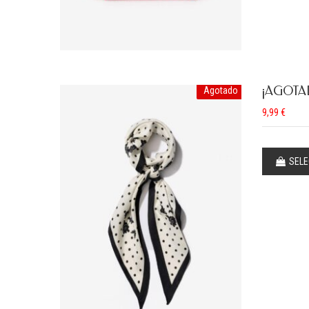
¡AGOTA
Agotado
9,99
€
SELE