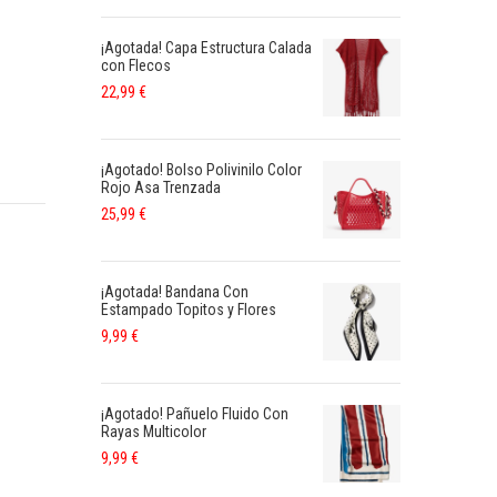
¡Agotada! Capa Estructura Calada
con Flecos
22,99
€
¡Agotado! Bolso Polivinilo Color
Rojo Asa Trenzada
25,99
€
¡Agotada! Bandana Con
Estampado Topitos y Flores
9,99
€
¡Agotado! Pañuelo Fluido Con
Rayas Multicolor
9,99
€