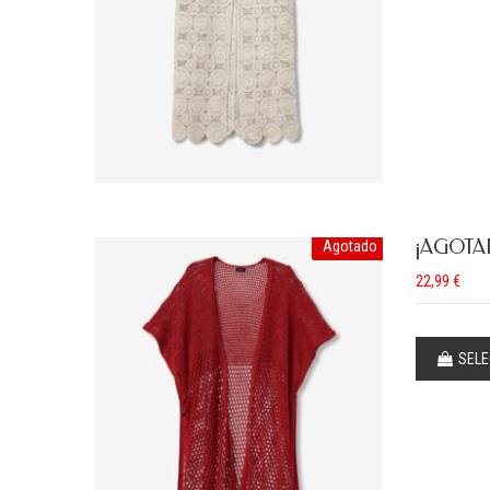
¡AGOTA
Agotado
22,99
€
SELE