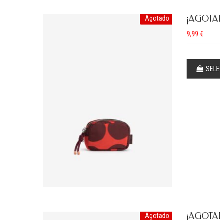
¡AGOTA
Agotado
9,99
€
SELE
¡AGOTA
Agotado