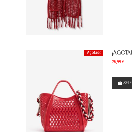
¡AGOTA
Agotado
25,99
€
SELE