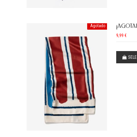
¡AGOTA
Agotado
9,99
€
SELE